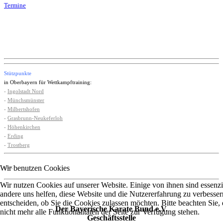
Termine
Stützpunkte
in Oberbayern für Wettkampftraining:
-
Ingolstadt Nord
-
Münchsmünster
-
Milbertshofen
-
Grasbrunn-Neukeferloh
-
Höhenkirchen
-
Erding
-
Trostberg
Wir benutzen Cookies
xxx
Wir nutzen Cookies auf unserer Website. Einige von ihnen sind essenzie
andere uns helfen, diese Website und die Nutzererfahrung zu verbesser
entscheiden, ob Sie die Cookies zulassen möchten. Bitte beachten Sie
Der Bayerische Karate Bund e.V.
nicht mehr alle Funktionalitäten der Seite zur Verfügung stehen.
Geschäftsstelle