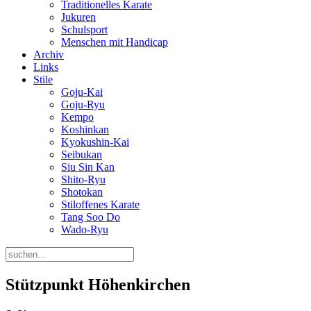
Traditionelles Karate
Jukuren
Schulsport
Menschen mit Handicap
Archiv
Links
Stile
Goju-Kai
Goju-Ryu
Kempo
Koshinkan
Kyokushin-Kai
Seibukan
Siu Sin Kan
Shito-Ryu
Shotokan
Stiloffenes Karate
Tang Soo Do
Wado-Ryu
Stützpunkt Höhenkirchen