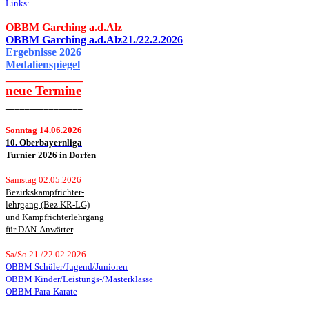
Links:
OBBM Garching a.d.Alz
OBBM Garching a.d.Alz21./22.2.2026
Ergebnisse
2026
Medalienspiegel
______________
neue
Termine
________________
Sonntag 14.06.2026
10. Oberbayernliga
Turnier 2026 in Dorfen
Samstag 02.05.2026
Bezirkskampfrichter-
lehrgang (Bez.KR-LG)
und Kampfrichterlehrgang
für DAN-Anwärter
Sa/So 21./22.02.2026
OBBM Schüler/Jugend/Junioren
OBBM Kinder/Leistungs-/Masterklasse
OBBM Para-Karate