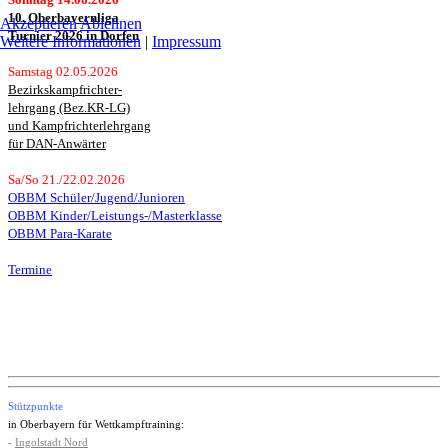
10. Oberbayernliga
Akzeptieren
Ablehnen
Turnier 2026 in Dorfen
Weitere Informationen
|
Impressum
Samstag 02.05.2026
Bezirkskampfrichter-
lehrgang (Bez.KR-LG)
und Kampfrichterlehrgang
für DAN-Anwärter
Sa/So 21./22.02.2026
OBBM Schüler/Jugend/Junioren
OBBM Kinder/Leistungs-/Masterklasse
OBBM Para-Karate
Termine
Stützpunkte
in Oberbayern für Wettkampftraining:
-
Ingolstadt Nord