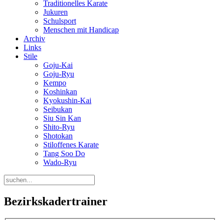
Traditionelles Karate
Jukuren
Schulsport
Menschen mit Handicap
Archiv
Links
Stile
Goju-Kai
Goju-Ryu
Kempo
Koshinkan
Kyokushin-Kai
Seibukan
Siu Sin Kan
Shito-Ryu
Shotokan
Stiloffenes Karate
Tang Soo Do
Wado-Ryu
Bezirkskadertrainer