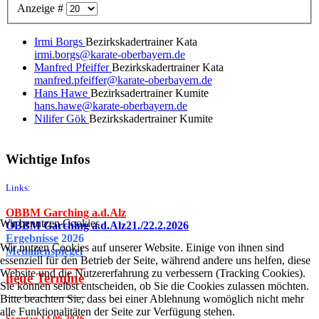
Anzeige #
Irmi Borgs
Bezirkskadertrainer Kata
irmi.borgs@karate-oberbayern.de
Manfred Pfeiffer
Bezirkskadertrainer Kata
manfred.pfeiffer@karate-oberbayern.de
Hans Hawe
Bezirksadertrainer Kumite
hans.hawe@karate-oberbayern.de
Nilifer Gök
Bezirkskadertrainer Kumite
Wichtige Infos
Links:
OBBM Garching a.d.Alz
Wir benutzen Cookies
OBBM Garching a.d.Alz21./22.2.2026
Ergebnisse
2026
Wir nutzen Cookies auf unserer Website. Einige von ihnen sind
Medalienspiegel
essenziell für den Betrieb der Seite, während andere uns helfen, diese
______________
Website und die Nutzererfahrung zu verbessern (Tracking Cookies).
neue
Termine
Sie können selbst entscheiden, ob Sie die Cookies zulassen möchten.
________________
Bitte beachten Sie, dass bei einer Ablehnung womöglich nicht mehr
alle Funktionalitäten der Seite zur Verfügung stehen.
Sonntag 14.06.2026