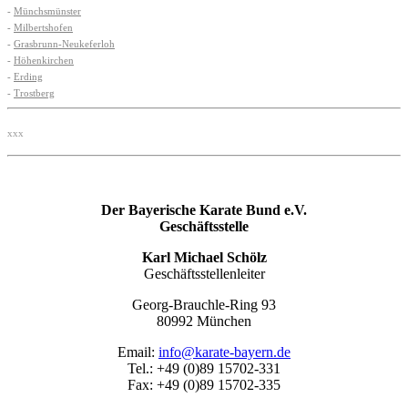
-
Münchsmünster
-
Milbertshofen
-
Grasbrunn-Neukeferloh
-
Höhenkirchen
-
Erding
-
Trostberg
xxx
Der Bayerische Karate Bund e.V.
Geschäftsstelle
Karl Michael Schölz
Geschäftsstellenleiter
Georg-Brauchle-Ring 93
80992 München
Email:
info@karate-bayern.de
Tel.: +49 (0)89 15702-331
Fax: +49 (0)89 15702-335