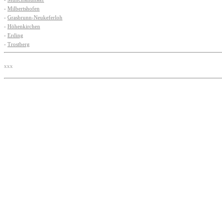
-
Milbertshofen
-
Grasbrunn-Neukeferloh
-
Höhenkirchen
-
Erding
-
Trostberg
xxx