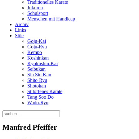
Traditionelles Karate
Jukuren
Schulsport
Menschen mit Handicap
Archiv
Links
Stile
Goju-Kai
Goju-Ryu
Kempo
Koshinkan
Kyokushin-Kai
Seibukan
Siu Sin Kan
Shito-Ryu
Shotokan
Stiloffenes Karate
Tang Soo Do
Wado-Ryu
Manfred Pfeiffer