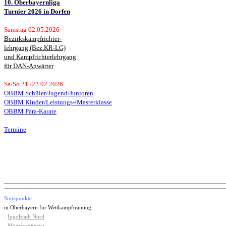
10. Oberbayernliga
Turnier 2026 in Dorfen
Samstag 02.05.2026
Bezirkskampfrichter-
lehrgang (Bez.KR-LG)
und Kampfrichterlehrgang
für DAN-Anwärter
Sa/So 21./22.02.2026
OBBM Schüler/Jugend/Junioren
OBBM Kinder/Leistungs-/Masterklasse
OBBM Para-Karate
Termine
Stützpunkte
in Oberbayern für Wettkampftraining:
-
Ingolstadt Nord
-
Münchsmünster