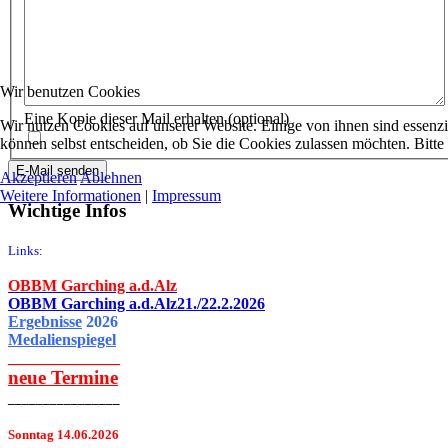
Wir benutzen Cookies
Eine Kopie dieser Mail erhalten
(optional)
Wir nutzen Cookies auf unserer Website. Einige von ihnen sind essenzi
können selbst entscheiden, ob Sie die Cookies zulassen möchten. Bitte
E-Mail senden
Akzeptieren
Ablehnen
Weitere Informationen
|
Impressum
Wichtige Infos
Links:
OBBM Garching a.d.Alz
OBBM Garching a.d.Alz21./22.2.2026
Ergebnisse
2026
Medalienspiegel
______________
neue
Termine
________________
Sonntag 14.06.2026