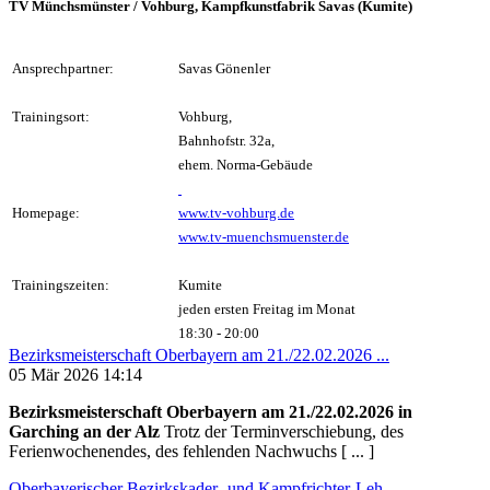
TV Münchsmünster / Vohburg, Kampfkunstfabrik Savas (Kumite)
Ansprechpartner:
Savas Gönenler
Trainingsort:
Vohburg,
Bahnhofstr. 32a,
ehem. Norma-Gebäude
Homepage:
www.tv-vohburg.de
www.tv-muenchsmuenster.de
Trainingszeiten:
Kumite
jeden ersten Freitag im Monat
18:30 - 20:00
Bezirksmeisterschaft Oberbayern am 21./22.02.2026 ...
05 Mär 2026 14:14
Bezirksmeisterschaft Oberbayern am 21./22.02.2026 in
Garching an der Alz
Trotz der Terminverschiebung, des
Ferienwochenendes, des fehlenden Nachwuchs [ ... ]
Oberbayerischer Bezirkskader- und Kampfrichter-Leh...