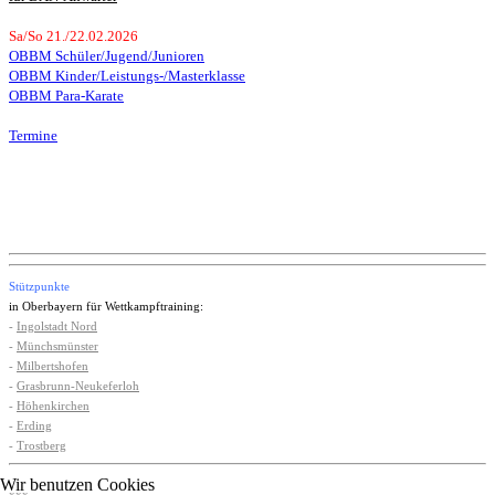
Sa/So 21./22.02.2026
OBBM Schüler/Jugend/Junioren
OBBM Kinder/Leistungs-/Masterklasse
OBBM Para-Karate
Termine
Stützpunkte
in Oberbayern für Wettkampftraining:
-
Ingolstadt Nord
-
Münchsmünster
-
Milbertshofen
-
Grasbrunn-Neukeferloh
-
Höhenkirchen
-
Erding
-
Trostberg
Wir benutzen Cookies
xxx