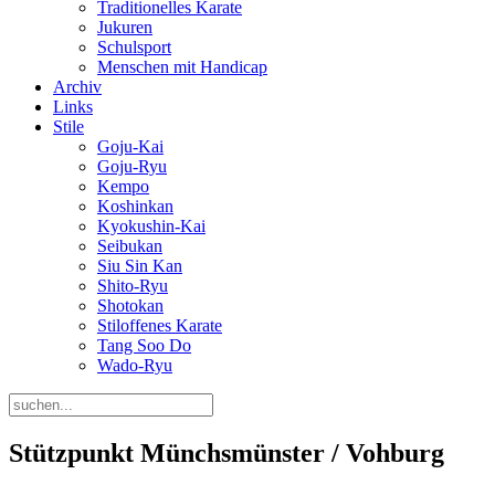
Traditionelles Karate
Jukuren
Schulsport
Menschen mit Handicap
Archiv
Links
Stile
Goju-Kai
Goju-Ryu
Kempo
Koshinkan
Kyokushin-Kai
Seibukan
Siu Sin Kan
Shito-Ryu
Shotokan
Stiloffenes Karate
Tang Soo Do
Wado-Ryu
Stützpunkt Münchsmünster / Vohburg