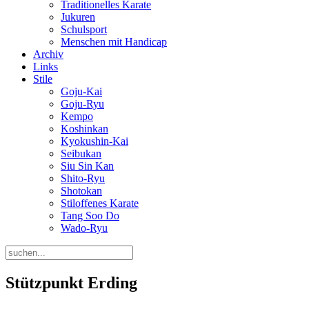
Traditionelles Karate
Jukuren
Schulsport
Menschen mit Handicap
Archiv
Links
Stile
Goju-Kai
Goju-Ryu
Kempo
Koshinkan
Kyokushin-Kai
Seibukan
Siu Sin Kan
Shito-Ryu
Shotokan
Stiloffenes Karate
Tang Soo Do
Wado-Ryu
Stützpunkt Erding