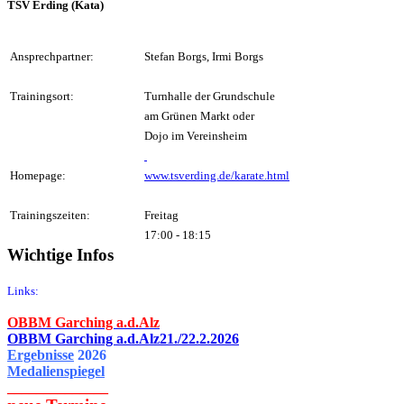
TSV Erding (Kata)
Ansprechpartner:
Stefan Borgs, Irmi Borgs
Trainingsort:
Turnhalle der Grundschule
am Grünen Markt oder
Dojo im Vereinsheim
Homepage:
www.tsverding.de/karate.html
Trainingszeiten:
Freitag
17:00 - 18:15
Wichtige Infos
Links:
OBBM Garching a.d.Alz
OBBM Garching a.d.Alz21./22.2.2026
Ergebnisse
2026
Medalienspiegel
______________