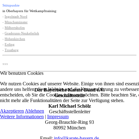
Stützpunkte
in Oberbayern für Wettkampftraining:
-
Ingolstadt Nord
-
Münchsmünster
-
Milbertshofen
-
Grasbrunn-Neukeferloh
-
Höhenkirchen
-
Erding
-
Trostberg
xxx
Wir benutzen Cookies
Wir nutzen Cookies auf unserer Website. Einige von ihnen sind essenzie
andere uns helfen, diese Website und die Nutzererfahrung zu verbesser
Der Bayerische Karate Bund e.V.
entscheiden, ob Sie die Cookies zulassen möchten. Bitte beachten Sie
Geschäftsstelle
nicht mehr alle Funktionalitäten der Seite zur Verfügung stehen.
Karl Michael Schölz
Akzeptieren
Ablehnen
Geschäftsstellenleiter
Weitere Informationen
|
Impressum
Georg-Brauchle-Ring 93
80992 München
Email:
info@karate-bayern.de